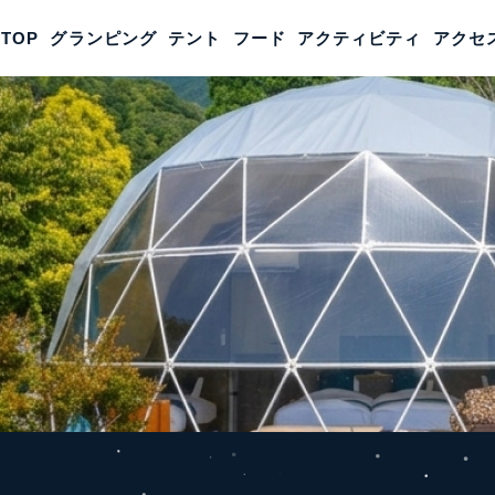
TOP
グランピング
TOP
グランピング
テント
フード
テント
アクティビティ
フード
アクティ
アクセ