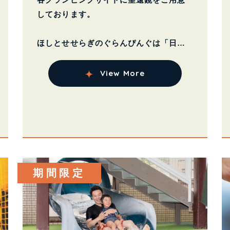
しております。
ほしとせせらぎのぐらんぴんぐは「日本
一星空の観測に適した場所」として
有名な阿智村と直...
View More
期間限定