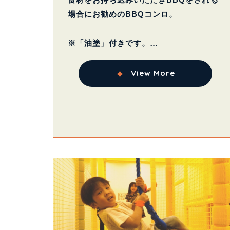
場合にお勧めのBBQコンロ。
※「油塗」付きです。
※連泊でご利用される場合、そのまま洗
浄なしで2日目も使用す...
View More