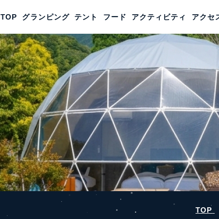
TOP
グランピング
TOP
グランピング
テント
フード
テント
アクティビティ
フード
アクティ
アクセ
TOP